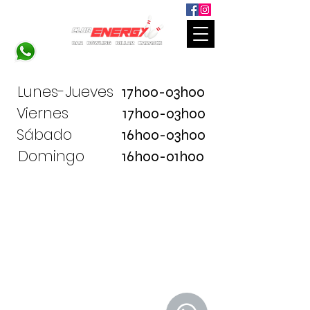
Lunes-Jueves
17h00-03h00
Viernes
17h00-03h00
Sábado
16h00-03h00
Domingo
16h00-01h00
Energy Club está siempre a su servicio.
El teléfono / WhatsApp:
+376 722 200
El correo electrónico:
@energyandorra.club
mail
Nuestra dirección: